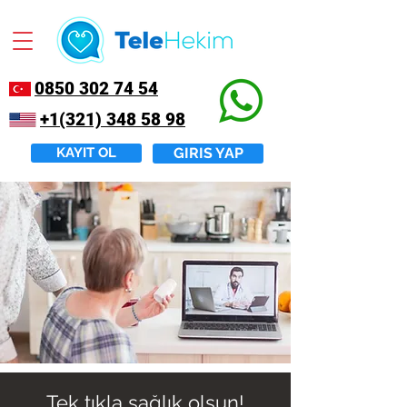
0850 302 74 54
+1(321) 348 58 98
KAYIT OL
GIRIS YAP
Tek tıkla sağlık olsun!