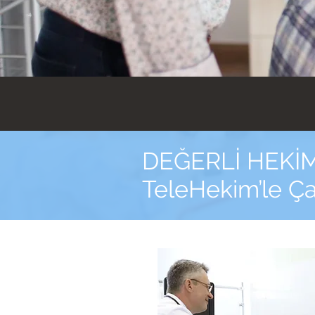
DEĞERLİ HEKİM
TeleHekim’le Ça