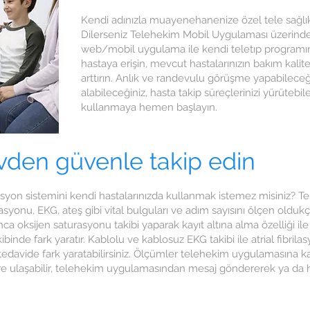
Kendi adınızla muayenehanenize özel tele sağlık
Dilerseniz Telehekim Mobil Uygulaması üzerinden
web/mobil uygulama ile kendi teletıp programınız
hastaya erişin, mevcut hastalarınızın bakım kali
arttırın. Anlık ve randevulu görüşme yapabileceğ
alabileceğiniz, hasta takip süreçlerinizi yürüte
kullanmaya hemen başlayın.
evden güvenle takip edin
syon sistemini kendi hastalarınızda kullanmak istemez misiniz? T
rasyonu, EKG, ateş gibi vital bulguları ve adım sayısını ölçen olduk
a oksijen saturasyonu takibi yaparak kayıt altına alma özelliği ile
binde fark yaratır. Kablolu ve kablosuz EKG takibi ile atrial fibrila
 tedavide fark yaratabilirsiniz. Ölçümler telehekim uygulamasına k
ere ulaşabilir, telehekim uygulamasından mesaj göndererek ya da 