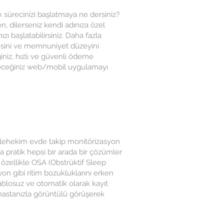
 sürecinizi başlatmaya ne dersiniz?
, dilerseniz kendi adınıza özel
ı başlatabilirsiniz. Daha fazla
tesini ve memnuniyet düzeyini
iniz, hızlı ve güvenli ödeme
bileceğiniz web/mobil uygulamayı
elehekim evde takip monitörizasyon
ça pratik hepsi bir arada bir çözümler
 özellikle OSA (Obstrüktif Sleep
syon gibi ritim bozukluklarını erken
ablosuz ve otomatik olarak kayıt
hastanızla görüntülü görüşerek