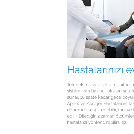
Hastalarınızı 
Telehekim evde takip monitöriza
sistemi kan basıncı, oksijen satu
sunar. 10 saate kadar gece boyunc
Apne) ve Akciğer Hastalarının taki
dönemde tespit edebilir, tanı ve
edilir. Dilediğiniz zaman ölçüml
hastalarızı yönlendirebilirsiniz.