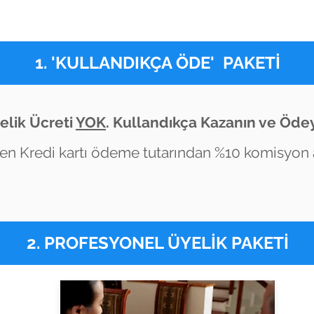
'KULLANDIKÇA ÖDE'
PAKETİ
elik Ücreti
YOK
. Kullandıkça Kazanın ve Ödey
len Kredi kartı ödeme tutarından %10 komisyon a
2. PROFESYONEL ÜYELİK PAKETİ