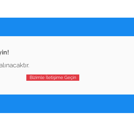
in!
lınacaktır.
Bizimle İletişime Geçin