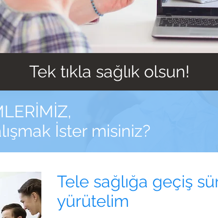
Tek tıkla sağlık olsun!
LERİMİZ,
lışmak İster misiniz?
Tele sağlığa geçiş süre
yürütelim