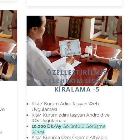
Ş
ÖZELLEŞTİRİLMİŞ
NS
TELEHEKİM LİSANS
KİRALAMA -5
Kişi / Kurum Adını Taşıyan Web
 ve
Uygulaması
Kişi/ Kurum adını taşıyan Android ve
IOS Uygulaması
10.000 Dk/Ay
Görüntülü Görüşme
sı
süresi
Kişi/ Kuruma Özel Ödeme Altyapısı