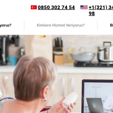
0850 302 74 54
+1(321) 3
98
yoruz?
Kimlere Hizmet Veriyoruz?
B