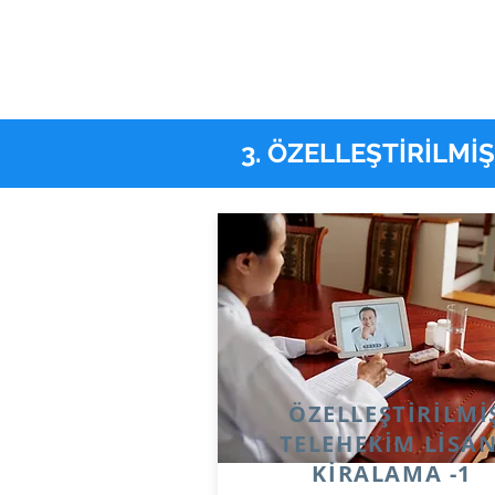
3. ÖZELLEŞTİRİLMİ
ÖZELLEŞTİRİLMİ
TELEHEKİM LİSA
KİRALAMA -1