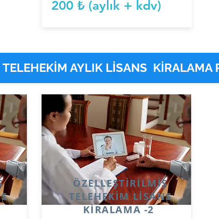
200 ₺ (aylık + kdv)
Ş TELEHEKİM AYLIK LİSANS KİRALAMA P
Ş
ÖZELLEŞTİRİLMİŞ
NS
TELEHEKİM LİSANS
KİRALAMA -2