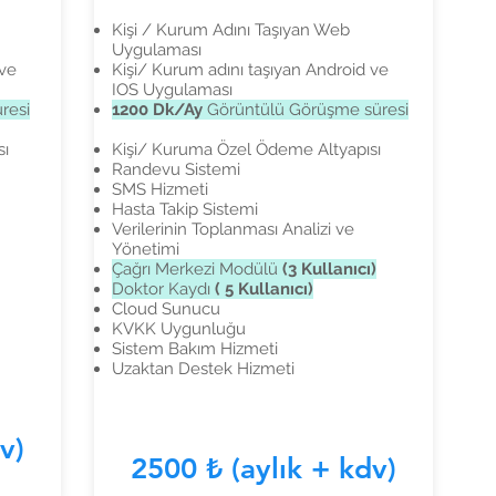
Kişi / Kurum Adını Taşıyan Web
Uygulaması
 ve
Kişi/ Kurum adını taşıyan Android ve
IOS Uygulaması
resi
1200 Dk/Ay
Görüntülü Görüşme süresi
sı
Kişi/ Kuruma Özel Ödeme Altyapısı
Randevu Sistemi
SMS Hizmeti
Hasta Takip Sistemi
Verilerinin Toplanması Analizi ve
Yönetimi
Çağrı Merkezi Modülü
(3 Kullanıcı)
Doktor Kaydı
( 5 Kullanıcı)
Cloud Sunucu
KVKK Uygunluğu
Sistem Bakım Hizmeti
Uzaktan Destek Hizmeti
v)
2500 ₺ (aylık + kdv)