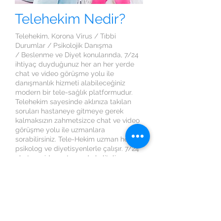
Telehekim Nedir?
Telehekim, Korona Virus / Tıbbi
Durumlar / Psikolojik Danışma
/ Beslenme ve Diyet konularında, 7/24
ihtiyaç duyduğunuz her an her yerde
chat ve video görüşme yolu ile
danışmanlık hizmeti alabileceğiniz
modern bir tele-sağlık platformudur.
Telehekim sayesinde aklınıza takılan
soruları hastaneye gitmeye gerek
kalmaksızın zahmetsizce chat ve video
görüşme yolu ile uzmanlara
sorabilirsiniz. Tele-Hekim uzman hekim,
psikolog ve diyetisyenlerle çalışır. 7/24
chat ve video ortamında kaliteli
danışmanlık hizmeti almanızı garanti
eder.
HEMEN GÖRÜŞ!