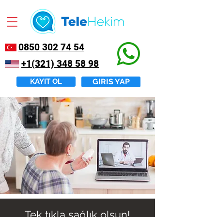
0850 302 74 54
+1(321) 348 58 98
KAYIT OL
GIRIS YAP
Tek tıkla sağlık olsun!