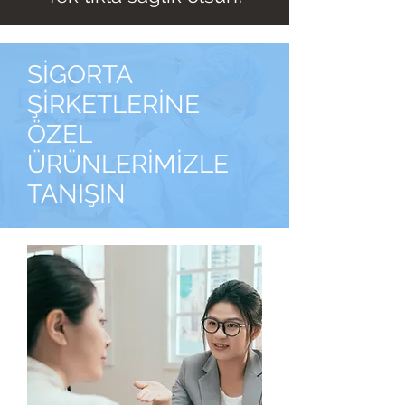
SİGORTA
ŞİRKETLERİNE
ÖZEL
ÜRÜNLERİMİZLE
TANIŞIN