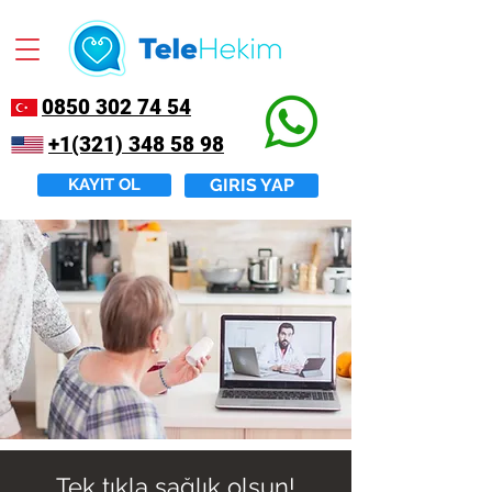
0850 302 74 54
+1(321) 348 58 98
KAYIT OL
GIRIS YAP
Tek tıkla sağlık olsun!