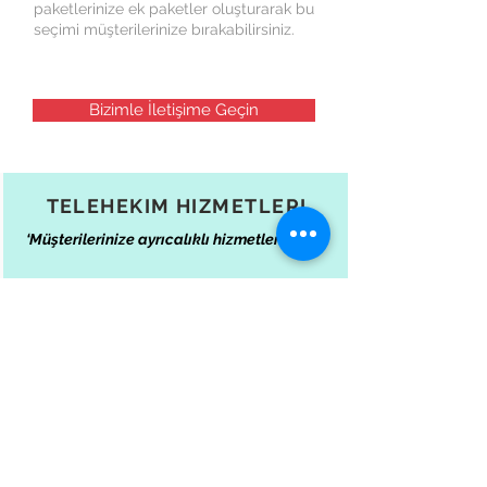
paketlerinize ek paketler oluşturarak bu
seçimi müşterilerinize bırakabilirsiniz.
Bizimle İletişime Geçin
TELEHEKIM HIZMETLERI
‘Müşterilerinize ayrıcalıklı hizmetler sunun’
Telehekim şu anda Korona Danışma, Tıbbı
Danışma, Psikolojik Danışma ve
Beslenme/Diyet servisleri ile hizmet
vermeye başlamıştır. Hizmet verdiği
alanların sayısını her geçen gün artırma
düşüncesindedir. Müşterilerinizi Telehekim
kalitesi ile tanıştırın, size olan bağlılıkları
artsın.