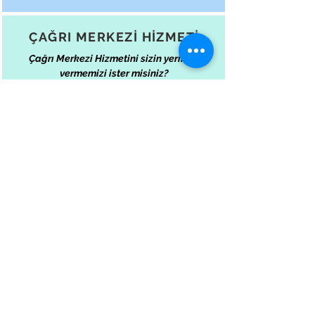
ÇAĞRI MERKEZİ HİZMETİ
Çağrı Merkezi Hizmetini sizin yerinize
vermemizi ister misiniz?
Tele sağlık hizmetlerinizi isterseniz çağrı
merkezimiz aracılığı ile yürütebilirsiniz.
Sağlık profesyonellerinden (paramedik,
hemşire) oluşan çağrı merkezi
personelimiz hastalarınızla ilk teması
sağlayarak, gerçek ihtiyaçlarını tespit edip
sizin belirlediğiniz çözüm yöntemlerini sizin
adınıza devreye sokabilir. Çağrı merkezi
personeli hizmetimizle chat ve görüntülü
görüşme ile hastalarınıza anlık olarak
destek sunabilirsiniz. Hastalarınızın anlık ve
randevulu hekim görüşmelerini çağrı
merkezimiz aracılığıyla planlayabilirsiniz.
Telehekim evde takip sistemini
müşterilerinize bir seçenek olarak sunmak