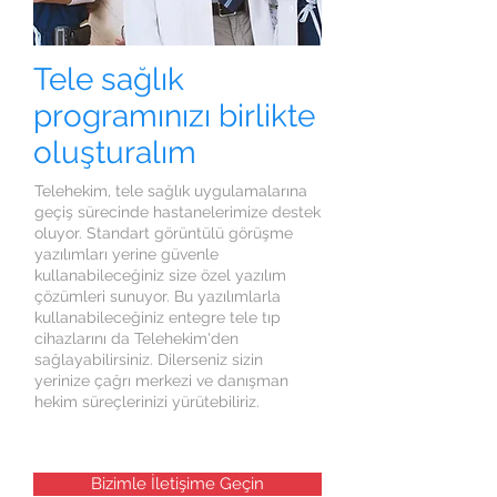
Tele sağlık
programınızı birlikte
oluşturalım
Telehekim, tele sağlık uygulamalarına
geçiş sürecinde hastanelerimize destek
oluyor. Standart görüntülü görüşme
yazılımları yerine güvenle
kullanabileceğiniz size özel yazılım
çözümleri sunuyor. Bu yazılımlarla
kullanabileceğiniz entegre tele tıp
cihazlarını da Telehekim'den
sağlayabilirsiniz. Dilerseniz sizin
yerinize çağrı merkezi ve danışman
hekim süreçlerinizi yürütebiliriz.
Bizimle İletişime Geçin