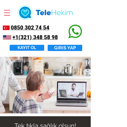
0850 302 74 54
+1(321) 348 58 98
KAYIT OL
GIRIS YAP
Tek tıkla sağlık olsun!