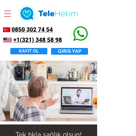
0850 302 74 54
+1(321) 348 58 98
KAYIT OL
GIRIS YAP
Tek tıkla sağlık olsun!