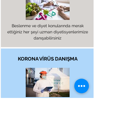
Beslenme ve diyet konularında merak
ettiğiniz her şeyi uzman diyetisyenlerimize
danışabilirsiniz
KORONA VİRÜS DANIŞMA
Tele-Hekim korona danışma hizmetleri
uzman hekimler tarafından verilmektedir.
Size mevcut durumunuzun olası vaka
kriterlerine uygun olup olmadığı, test
yaptırma ile ilgili öneriler ve hastaneye