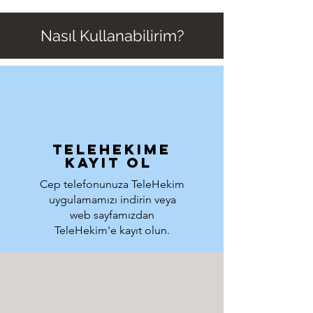
Nas
ı
l Kullanabilirim?
Telehekıme
kayıt ol
Cep telefonunuza TeleHekim
uygulamamızı indirin veya
web sayfamızdan
TeleH
ekim'e kayıt olun.